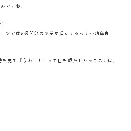
るんですね。
)
ジョンでは9週間分の農業が進んでるって…効率良す
地を見て『うわー！』って目を輝かせたってことは、