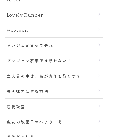
Lovely Runner
webtoon
ソンジェ背負って走れ
ダンジョン家事師は断れない！
主人公の幸せ、私が責任を取ります
夫を味方にする方法
恋愛漫画
悪女の駄菓子屋へようこそ
憑依者の特典