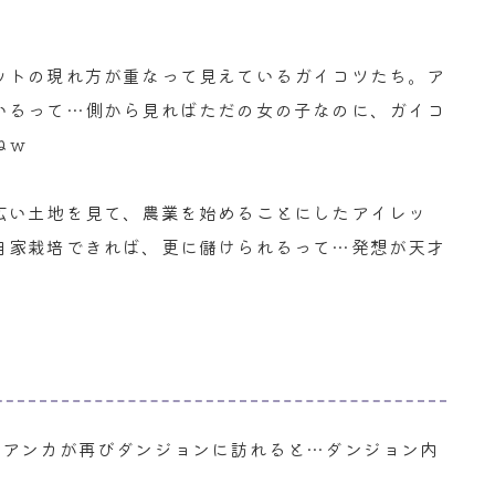
ットの現れ方が重なって見えているガイコツたち。ア
いるって…側から見ればただの女の子なのに、ガイコ
ねｗ
広い土地を見て、農業を始めることにしたアイレッ
自家栽培できれば、更に儲けられるって…発想が天才
ビアンカが再びダンジョンに訪れると…ダンジョン内