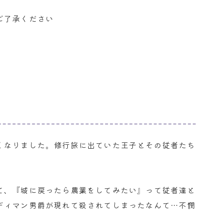
ご了承ください
くなりました。修行旅に出ていた王子とその従者たち
て、『城に戻ったら農業をしてみたい』って従者達と
ディマン男爵が現れて殺されてしまったなんて…不憫