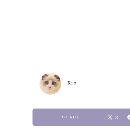
Rio
SHARE
X