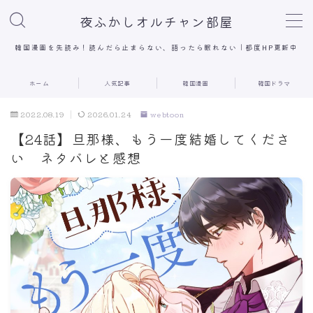
夜ふかしオルチャン部屋
MENU
韓国漫画を先読み！読んだら止まらない、語ったら眠れない｜都度HP更新中
ホーム
人気記事
韓国漫画
韓国ドラマ
ホーム
2022.08.19
2026.01.24
webtoon
人気記事
【24話】旦那様、もう一度結婚してくださ
い ネタバレと感想
韓国漫画
韓国ドラマ
お問い合わせ