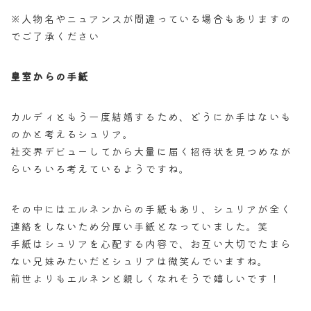
※
人物名やニュアンスが間違っている場合もありますの
でご了承ください
皇室からの手紙
カルディともう一度結婚するため、どうにか手はないも
のかと考えるシュリア。
社交界デビューしてから大量に届く招待状を見つめなが
らいろいろ考えているようですね。
その中にはエルネンからの手紙もあり、シュリアが全く
連絡をしないため分厚い手紙となっていました。笑
手紙はシュリアを心配する内容で、お互い大切でたまら
ない兄妹みたいだとシュリアは微笑んでいますね。
前世よりもエルネンと親しくなれそうで嬉しいです！