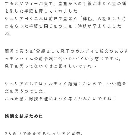
するとソフィーが来て、皇室からの手紙が来たと金の蝋
を施した手紙を渡してくれました。
シュリア曰くこれは前世で皇帝と「伴侶」の話をした時
にもらった手紙と同じとのこと！時期が早まりました
ね。
簡潔に言うと”父親として息子のカルディと親交のあるリ
ッテンハイム公爵令嬢に会いたい”という感じですね。
息子と思ってないくせに図々しいですね～
シュリアとしてはカルディと結婚したいので、いい機会
だと思うのでした。
これを機に縁談を進めようと考えたみたいですね！
婚姻を結ぶために
2人きりで話をするシュリアと皇帝。