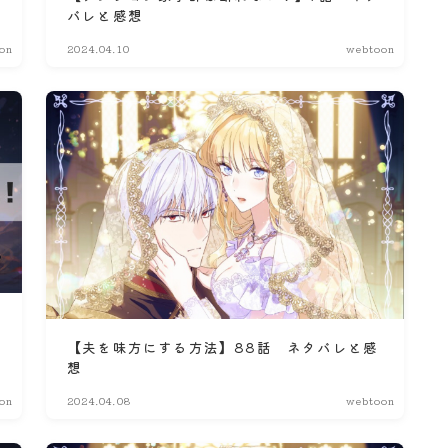
バレと感想
on
2024.04.10
webtoon
【夫を味方にする方法】88話 ネタバレと感
想
on
2024.04.08
webtoon