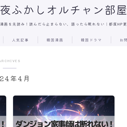
夜ふかしオルチャン部
漫画を先読み！読んだら止まらない、語ったら眠れない｜都度HP
人気記事
韓国漫画
韓国ドラマ
お
ARCHIVES
024年4月