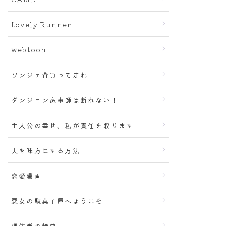
Lovely Runner
webtoon
ソンジェ背負って走れ
ダンジョン家事師は断れない！
主人公の幸せ、私が責任を取ります
夫を味方にする方法
恋愛漫画
悪女の駄菓子屋へようこそ
憑依者の特典