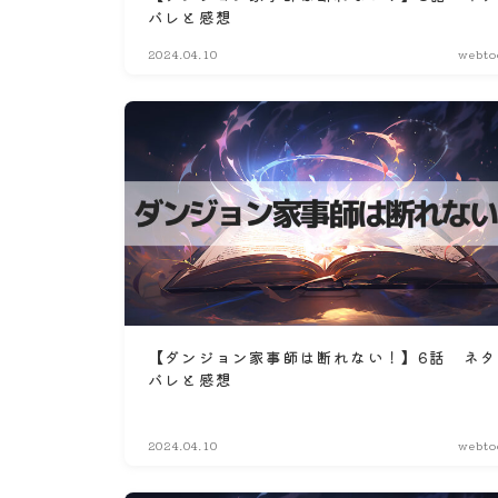
バレと感想
2024.04.10
webto
【ダンジョン家事師は断れない！】6話 ネタ
バレと感想
2024.04.10
webto